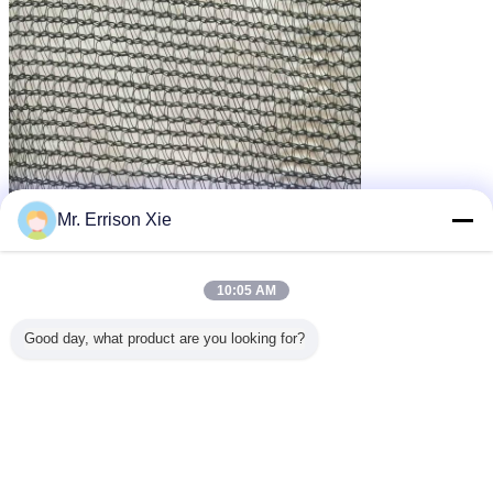
Mr. Errison Xie
10:05 AM
Good day, what product are you looking for?
tissu d'ombre à effet de serre
Étiquettes:
,
couverture d'ombre de serre chaude
tissu d'ombre de jardin
,