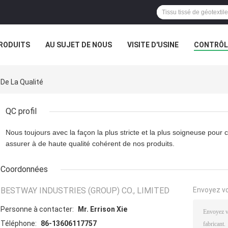
RODUITS
AU SUJET DE NOUS
VISITE D'USINE
CONTRÔLE
 De La Qualité
QC profil
Nous toujours avec la façon la plus stricte et la plus soigneuse pour
assurer à de haute qualité cohérent de nos produits.
Coordonnées
BESTWAY INDUSTRIES (GROUP) CO., LIMITED
Envoyez v
Personne à contacter:
Mr. Errison Xie
Téléphone:
86-13606117757