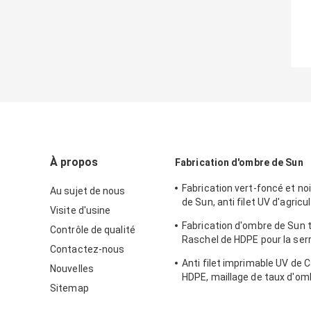
À propos
Fabrication d'ombre de Sun
Fabrication vert-foncé et no
Au sujet de nous
de Sun, anti filet UV d'agricu
Visite d'usine
HDPE
Fabrication d'ombre de Sun t
Contrôle de qualité
Raschel de HDPE pour la ser
Contactez-nous
horticulture
Anti filet imprimable UV de 
Nouvelles
HDPE, maillage de taux d'om
Sitemap
de 95%