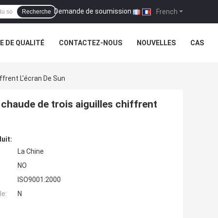
Demande de soumission
|
French
Recherche
 DE QUALITÉ
CONTACTEZ-NOUS
NOUVELLES
CAS
ffrent L'écran De Sun
 chaude de trois aiguilles chiffrent
uit:
La Chine
NO
ISO9001:2000
e:
N