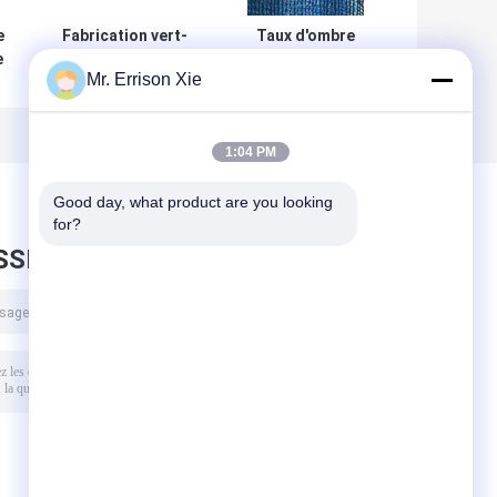
e
Fabrication vert-
Taux d'ombre
e
foncé et noire
tricoté par
Mr. Errison Xie
r
d'ombre de Sun,
Raschel de tissu
et
anti filet UV
de maille d'écran
d'agriculture de
d'ombre de Sun
HDPE
de HDPE 80% -
1:04 PM
95%
Good day, what product are you looking 
for?
SSEZ UN MESSAGE