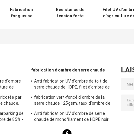
Fabrication
Résistance de
Filet UV d'ombr
fongueuse
tension forte
d'agriculture d
d'ombre de
anti-
protection pou
Ganoderma
vieillissement
les usines/le fil
Lucidum pour la
directe d'écran
d'ombrage de
plantation
de Sun de filet
serre chaude
d'auricule
d'ombre
d'Auricularia de
d'agriculture
légumes
LAI
fabrication d'ombre de serre chaude
ire d'ombre
Anti fabrication UV d'ombre de toit de
lture de
serre chaude de HDPE, filet d'ombre de
polyéthylène
ricotée par
fabrication vert-foncé d'ombre de la
re chaude,
serre chaude 125gsm, taux d'ombre de
80%
Carparking de
Anti fabrication UV d'ombre de serre
bre de 85% -
chaude de monofilament de HDPE noir
pour extérieur