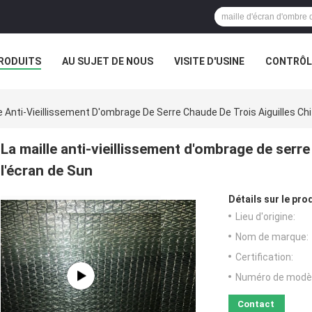
RODUITS
AU SUJET DE NOUS
VISITE D'USINE
CONTRÔLE
le Anti-Vieillissement D'ombrage De Serre Chaude De Trois Aiguilles Chi
La maille anti-vieillissement d'ombrage de serre
l'écran de Sun
Détails sur le prod
Lieu d'origine:
Nom de marque:
Certification:
Numéro de modèl
Contact