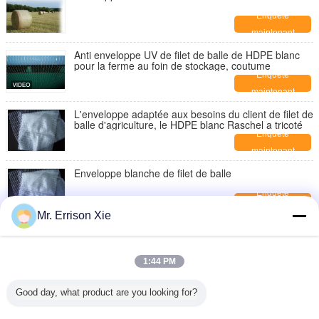
Enquête
maintenant
Anti enveloppe UV de filet de balle de HDPE blanc
pour la ferme au foin de stockage, coutume
Enquête
maintenant
L'enveloppe adaptée aux besoins du client de filet de
balle d'agriculture, le HDPE blanc Raschel a tricoté
Enquête
maintenant
Enveloppe blanche de filet de balle
Enquête
maintenant
Mr. Errison Xie
Enveloppe de filet de balle de foin
Enquête
1:44 PM
maintenant
Enveloppe blanche de filet de balle de HDPE avec la
Good day, what product are you looking for?
protection UV, 6gsm - poids 12gsm
Enquête