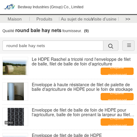
Bestway Industries (Group) Co., Limited
Maison
Produits
Au sujet de nous
Visite d'usine
>>
round bale hay nets
Qualité
fournisseur.
(9)
Le HDPE Raschel a tricoté rond l'enveloppe de filet
de balle, filet de balle de foin d'agriculture
Enquête
maintenant
Enveloppe à haute résistance de filet de palette de
balle d'agriculture de HDPE pour le foin de stockage
Enquête
maintenant
Enveloppe de filet de balle de foin de HDPE pour
l'agriculture, balle de foin prenant la largeur au filet
de 1.7m
Enquête
maintenant
Enveloppe de filet de balle de HDPE