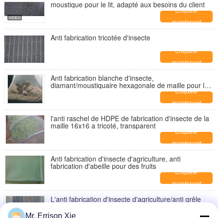
moustique pour le lit, adapté aux besoins du client
Enquête
maintenant
Anti fabrication tricotée d'insecte
Enquête
maintenant
Anti fabrication blanche d'insecte,
diamant/moustiquaire hexagonale de maille pour le
lit
Enquête
maintenant
l'anti raschel de HDPE de fabrication d'insecte de la
maille 16x16 a tricoté, transparent
Enquête
maintenant
Anti fabrication d'insecte d'agriculture, anti
fabrication d'abeille pour des fruits
Enquête
maintenant
L'anti fabrication d'insecte d'agriculture/anti grêle
prend anti UV, facteur d'ombre de 10%
Enquête
Mr. Errison Xie